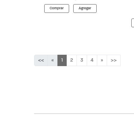
Comprar
Agregar
<<
«
1
2
3
4
»
>>