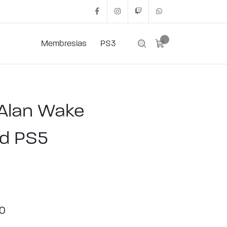
Facebook
Instagram
Twitch
+54 11 2562- 1442
Membresias
PS3
Alan Wake
d PS5
00