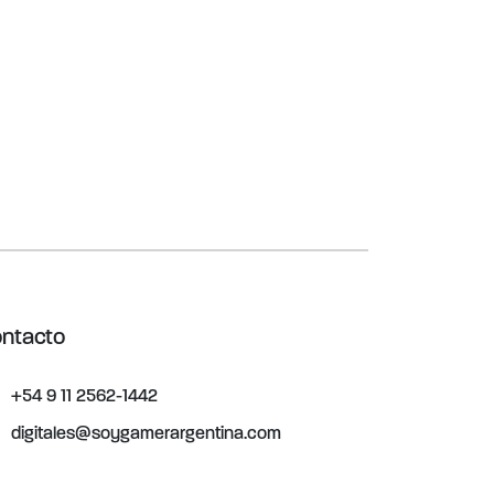
ntacto
+54 9 11 2562-1442
digitales@soygamerargentina.com